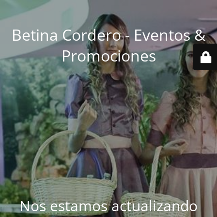
Betina Cordero - Eventos &
Promociones
Nos estamos actualizando